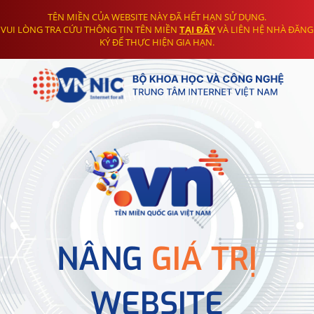
TÊN MIỀN CỦA WEBSITE NÀY ĐÃ HẾT HẠN SỬ DỤNG.
VUI LÒNG TRA CỨU THÔNG TIN TÊN MIỀN
TẠI ĐÂY
VÀ LIÊN HỆ NHÀ ĐĂNG
KÝ ĐỂ THỰC HIỆN GIA HẠN.
NÂNG
GIÁ TRỊ
WEBSITE