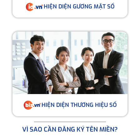
HIỆN DIỆN GƯƠNG MẶT SỐ
HIỆN DIỆN THƯƠNG HIỆU SỐ
VÌ SAO CẦN ĐĂNG KÝ TÊN MIỀN?