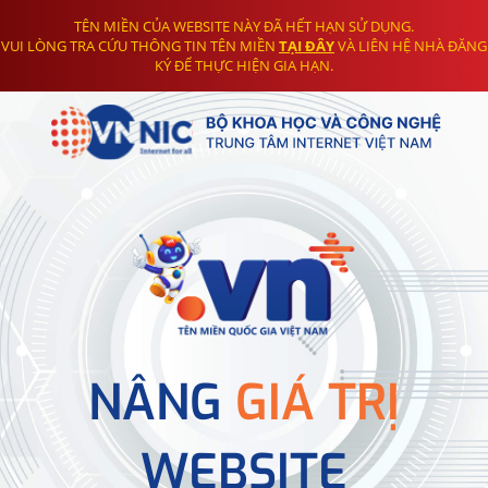
TÊN MIỀN CỦA WEBSITE NÀY ĐÃ HẾT HẠN SỬ DỤNG.
VUI LÒNG TRA CỨU THÔNG TIN TÊN MIỀN
TẠI ĐÂY
VÀ LIÊN HỆ NHÀ ĐĂNG
KÝ ĐỂ THỰC HIỆN GIA HẠN.
NÂNG
GIÁ TRỊ
WEBSITE