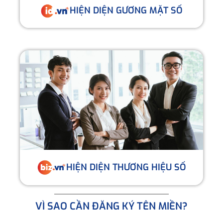
HIỆN DIỆN GƯƠNG MẶT SỐ
HIỆN DIỆN THƯƠNG HIỆU SỐ
VÌ SAO CẦN ĐĂNG KÝ TÊN MIỀN?