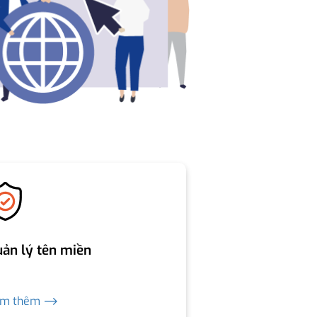
ản lý tên miền
em thêm ⟶