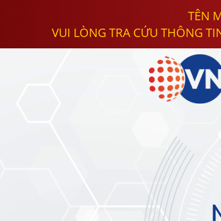
TÊN M
VUI LÒNG TRA CỨU THÔNG TI