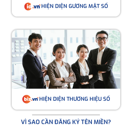
HIỆN DIỆN GƯƠNG MẶT SỐ
HIỆN DIỆN THƯƠNG HIỆU SỐ
VÌ SAO CẦN ĐĂNG KÝ TÊN MIỀN?