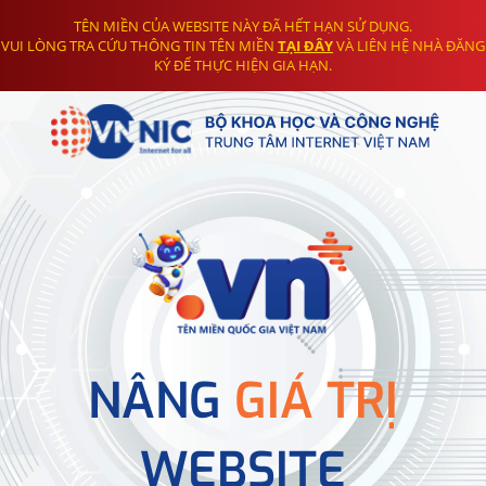
TÊN MIỀN CỦA WEBSITE NÀY ĐÃ HẾT HẠN SỬ DỤNG.
VUI LÒNG TRA CỨU THÔNG TIN TÊN MIỀN
TẠI ĐÂY
VÀ LIÊN HỆ NHÀ ĐĂNG
KÝ ĐỂ THỰC HIỆN GIA HẠN.
NÂNG
GIÁ TRỊ
WEBSITE