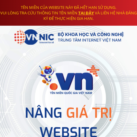
TÊN MIỀN CỦA WEBSITE NÀY ĐÃ HẾT HẠN SỬ DỤNG.
VUI LÒNG TRA CỨU THÔNG TIN TÊN MIỀN
TẠI ĐÂY
VÀ LIÊN HỆ NHÀ ĐĂNG
KÝ ĐỂ THỰC HIỆN GIA HẠN.
NÂNG
GIÁ TRỊ
WEBSITE