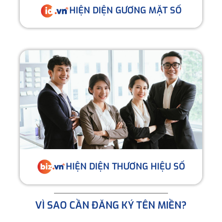
HIỆN DIỆN GƯƠNG MẶT SỐ
HIỆN DIỆN THƯƠNG HIỆU SỐ
VÌ SAO CẦN ĐĂNG KÝ TÊN MIỀN?