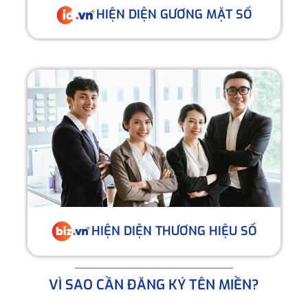
HIỆN DIỆN GƯƠNG MẶT SỐ
HIỆN DIỆN THƯƠNG HIỆU SỐ
VÌ SAO CẦN ĐĂNG KÝ TÊN MIỀN?