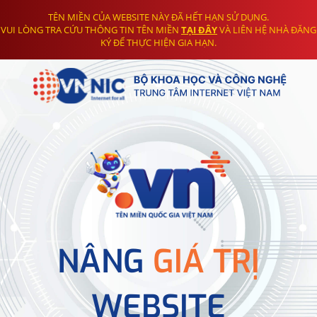
TÊN MIỀN CỦA WEBSITE NÀY ĐÃ HẾT HẠN SỬ DỤNG.
VUI LÒNG TRA CỨU THÔNG TIN TÊN MIỀN
TẠI ĐÂY
VÀ LIÊN HỆ NHÀ ĐĂNG
KÝ ĐỂ THỰC HIỆN GIA HẠN.
NÂNG
GIÁ TRỊ
WEBSITE