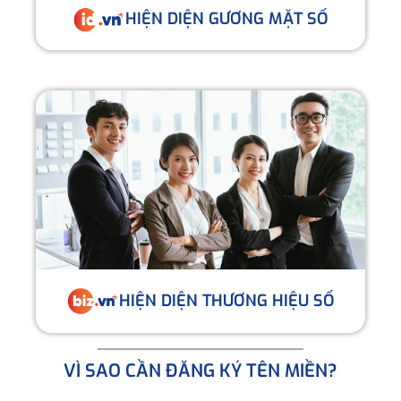
HIỆN DIỆN GƯƠNG MẶT SỐ
HIỆN DIỆN THƯƠNG HIỆU SỐ
VÌ SAO CẦN ĐĂNG KÝ TÊN MIỀN?