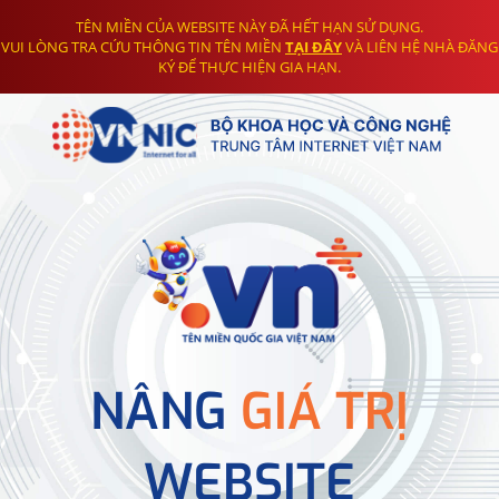
TÊN MIỀN CỦA WEBSITE NÀY ĐÃ HẾT HẠN SỬ DỤNG.
VUI LÒNG TRA CỨU THÔNG TIN TÊN MIỀN
TẠI ĐÂY
VÀ LIÊN HỆ NHÀ ĐĂNG
KÝ ĐỂ THỰC HIỆN GIA HẠN.
NÂNG
GIÁ TRỊ
WEBSITE