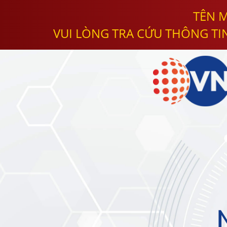
TÊN M
VUI LÒNG TRA CỨU THÔNG TI