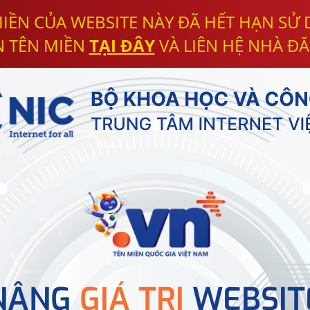
IỀN CỦA WEBSITE NÀY ĐÃ HẾT HẠN SỬ
N TÊN MIỀN
TẠI ĐÂY
VÀ LIÊN HỆ NHÀ ĐĂ
NÂNG
GIÁ TRỊ
WEBSIT