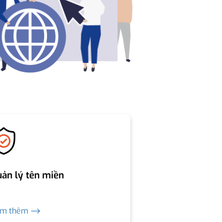
ản lý tên miền
em thêm ⟶