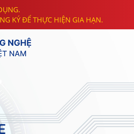
 DỤNG.
NG KÝ ĐỂ THỰC HIỆN GIA HẠN.
E