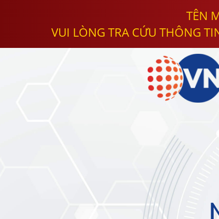
TÊN M
VUI LÒNG TRA CỨU THÔNG TI