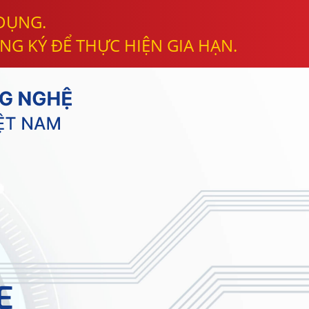
 DỤNG.
NG KÝ ĐỂ THỰC HIỆN GIA HẠN.
E