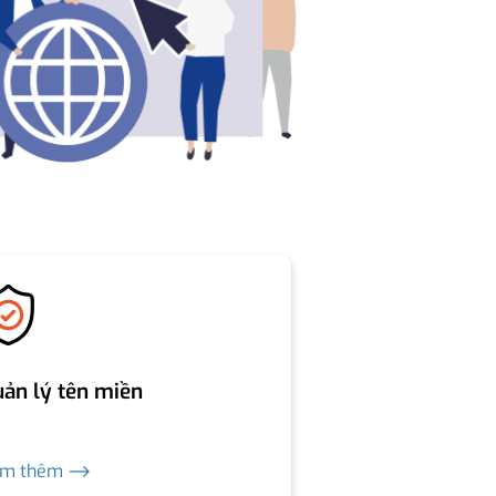
ản lý tên miền
em thêm ⟶