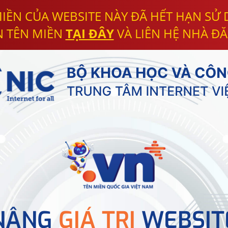
IỀN CỦA WEBSITE NÀY ĐÃ HẾT HẠN SỬ
N TÊN MIỀN
TẠI ĐÂY
VÀ LIÊN HỆ NHÀ ĐĂ
NÂNG
GIÁ TRỊ
WEBSIT