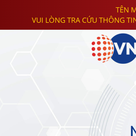
TÊN M
VUI LÒNG TRA CỨU THÔNG TI