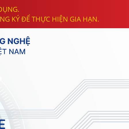
 DỤNG.
NG KÝ ĐỂ THỰC HIỆN GIA HẠN.
E