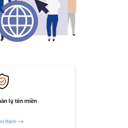
ản lý tên miền
em thêm ⟶