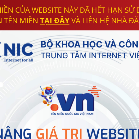
IỀN CỦA WEBSITE NÀY ĐÃ HẾT HẠN SỬ
N TÊN MIỀN
TẠI ĐÂY
VÀ LIÊN HỆ NHÀ ĐĂ
NÂNG
GIÁ TRỊ
WEBSIT